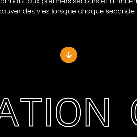
formant aux premiers secours et à l'incen
sauver des vies lorsque chaque seconde
ION GE