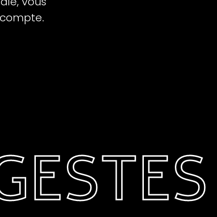
die, vous
 compte.
STES Q