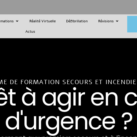
rmations
Réalité Virtuelle
Défibrillation
Révisions
Actus
E DE FORMATION SECOURS ET INCENDIE
êt à agir en 
d'urgence ?